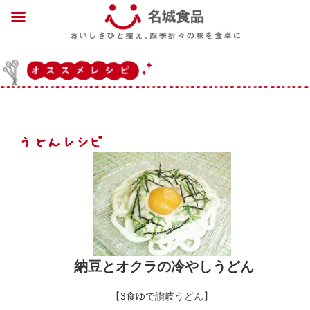
納豆とオクラの冷やしうどん
【3食ゆで讃岐うどん】