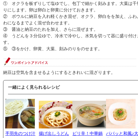
① オクラを板ずりして塩ゆでし、包丁で細かく刻みます。大葉は千
りにします。卵は卵白と卵黄に分けておきます。
② ボウルに納豆を入れ軽くかき混ぜ、オクラ、卵白をを加え、ふわ
わになるまでよく混ぜ合わせます。
③ 醤油と納豆のたれを加え、さらに混ぜます。
④ うどんを３分位ゆで、冷水で冷やし、水気を切って器に盛り付け
す。
⑤ ③をかけ、卵黄、大葉、刻みのりをのせます。
納豆は空気を含ませるようにするときれいに混ざります。
一緒によく見られるレシピ
手羽先のつけ汁
揚げ出しうどん
ピリ辛！中華鍋
パパッと和風♪