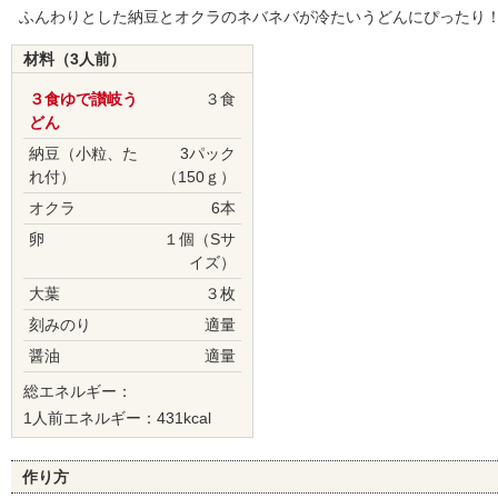
ふんわりとした納豆とオクラのネバネバが冷たいうどんにぴったり
材料（3人前）
３食ゆで讃岐う
３食
どん
納豆（小粒、た
3パック
れ付）
（150ｇ）
オクラ
6本
卵
１個（Sサ
イズ）
大葉
３枚
刻みのり
適量
醤油
適量
総エネルギー：
1人前エネルギー：431kcal
作り方