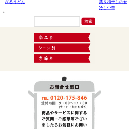
ざるうどん
葉＆梅干しのせ
冷し中華