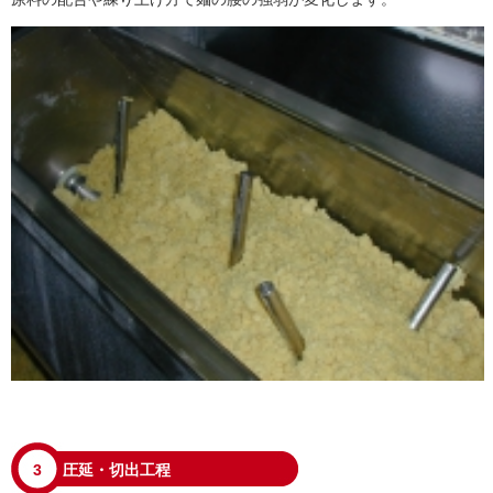
3
圧延・切出工程