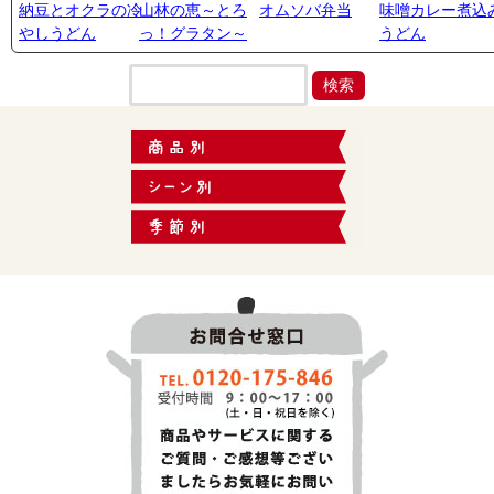
納豆とオクラの冷
山林の恵～とろ
オムソバ弁当
味噌カレー煮込
やしうどん
っ！グラタン～
うどん