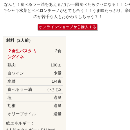
なんと！食べるラー油をあえるだけ♪一回食べたらクセになる！！シ
キシャキ水菜とペペロンチーノがとても合う！！うま味たっぷり、辛
のが苦手な人もおかわりしちゃう？！
材料（2人前）
２食生パスタ リ
2食
ングイネ
鶏肉
100ｇ
白ワイン
少量
水菜
1/4束
食べるラー油
小さじ2
塩
適量
胡椒
適量
オリーブオイル
適量
総エネルギー：