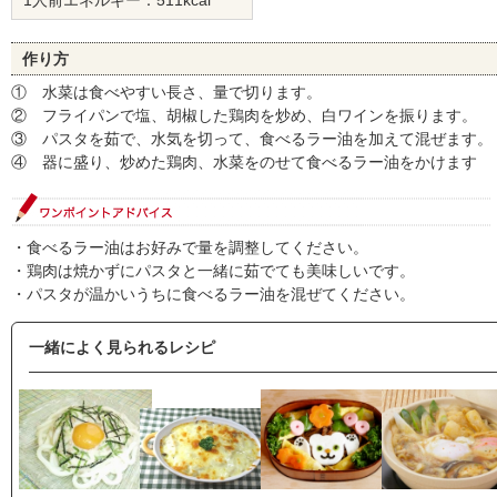
1人前エネルギー：511kcal
作り方
① 水菜は食べやすい長さ、量で切ります。
② フライパンで塩、胡椒した鶏肉を炒め、白ワインを振ります。
③ パスタを茹で、水気を切って、食べるラー油を加えて混ぜます。
④ 器に盛り、炒めた鶏肉、水菜をのせて食べるラー油をかけます
・食べるラー油はお好みで量を調整してください。
・鶏肉は焼かずにパスタと一緒に茹でても美味しいです。
・パスタが温かいうちに食べるラー油を混ぜてください。
一緒によく見られるレシピ