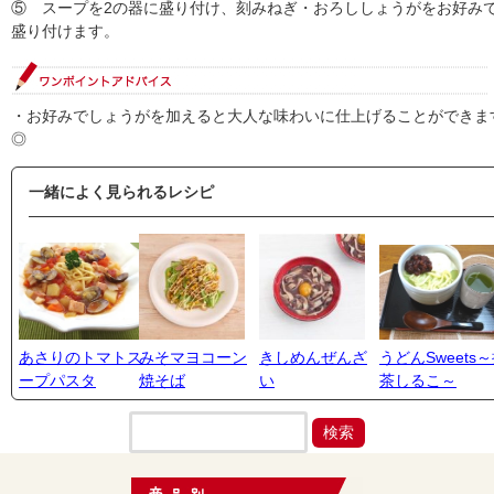
⑤ スープを2の器に盛り付け、刻みねぎ・おろししょうがをお好み
盛り付けます。
・お好みでしょうがを加えると大人な味わいに仕上げることができま
◎
一緒によく見られるレシピ
あさりのトマトス
みそマヨコーン
きしめんぜんざ
うどんSweets
ープパスタ
焼そば
い
茶しるこ～