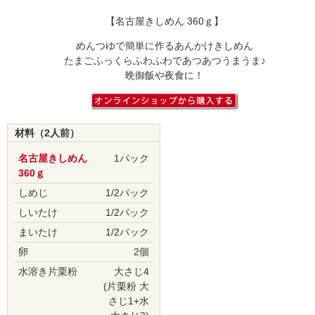
【名古屋きしめん 360ｇ】
めんつゆで簡単に作るあんかけきしめん
たまごふっくらふわふわであつあつうまうま♪
晩御飯や夜食に！
材料（2人前）
名古屋きしめん
1パック
360ｇ
しめじ
1/2パック
しいたけ
1/2パック
まいたけ
1/2パック
卵
2個
水溶き片栗粉
大さじ4
(片栗粉 大
さじ1+水