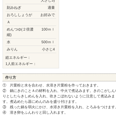
大さじ3)
刻みねぎ
適量
おろししょうが
お好みで
Ａ
めんつゆ(２倍濃
100ｍｌ
縮)
水
500ｍｌ
みりん
小さじ4
総エネルギー：
1人前エネルギー：
作り方
① 片栗粉と水を合わせ、水溶き片栗粉を作っておきます。
② 鍋にきのことＡの材料を入れ、中火で煮込みます。きのこがしん
りとしたらきしめんを入れ、吹きこぼれないように注意して煮込みま
す。煮込めたら器にめんのみを盛り付けます。
③ 残った鍋を弱火にかけ、水溶き片栗粉を入れ、とろみをつけます
④ 溶き卵をふんわりと回し入れます。