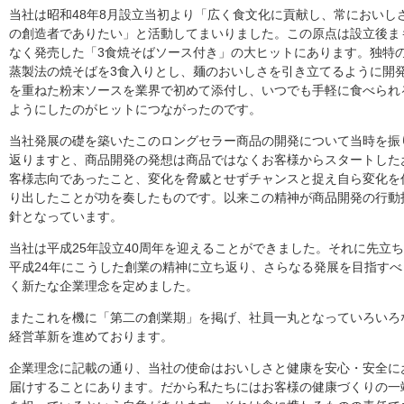
当社は昭和48年8月設立当初より「広く食文化に貢献し、常においし
の創造者でありたい」と活動してまいりました。この原点は設立後ま
なく発売した「3食焼そばソース付き」の大ヒットにあります。独特
蒸製法の焼そばを3食入りとし、麺のおいしさを引き立てるように開
を重ねた粉末ソースを業界で初めて添付し、いつでも手軽に食べられ
ようにしたのがヒットにつながったのです。
当社発展の礎を築いたこのロングセラー商品の開発について当時を振
返りますと、商品開発の発想は商品ではなくお客様からスタートした
客様志向であったこと、変化を脅威とせずチャンスと捉え自ら変化を
り出したことが功を奏したものです。以来この精神が商品開発の行動
針となっています。
当社は平成25年設立40周年を迎えることができました。それに先立ち
平成24年にこうした創業の精神に立ち返り、さらなる発展を目指すべ
く新たな企業理念を定めました。
またこれを機に「第二の創業期」を掲げ、社員一丸となっていろいろ
経営革新を進めております。
企業理念に記載の通り、当社の使命はおいしさと健康を安心・安全に
届けすることにあります。だから私たちにはお客様の健康づくりの一