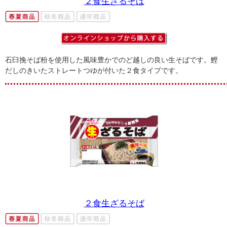
２食生ざるそば
石臼挽そば粉を使用した風味豊かでのど越しの良い生そばです。鰹
だしのきいたストレートつゆが付いた２食タイプです。
２食生ざるそば