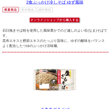
2食ぶっかけ冷しそば ゆず風味
石臼挽きそば粉を使用した風味豊かでのど越しのよい生(なま)そばで
す。
昆布エキスと鰹節エキスのたっぷり旨味に、ゆずの酸味をバランス
よく配合したつゆのぶっかけ涼味麺。