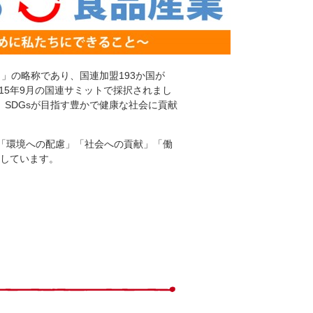
開発目標）」の略称であり、国連加盟193か国が
015年9月の国連サミットで採択されまし
SDGsが目指す豊かで健康な社会に貢献
」「環境への配慮」「社会への貢献」「働
しています。