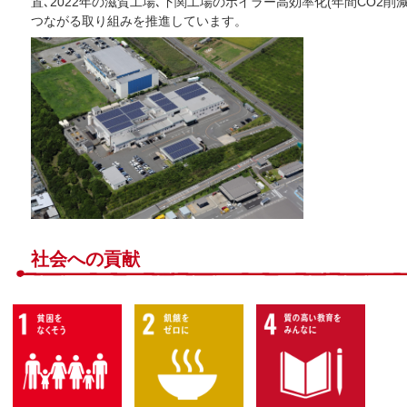
置､2022年の滋賀工場､下関工場のボイラー高効率化(年間CO2削
つながる取り組みを推進しています。
社会への貢献