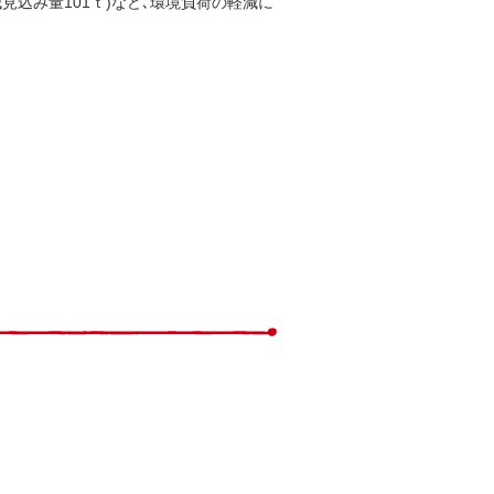
減見込み量101ｔ)など､環境負荷の軽減に