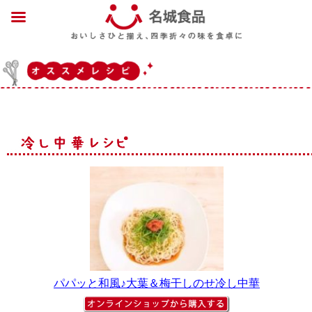
パパッと和風♪大葉＆梅干しのせ冷し中華