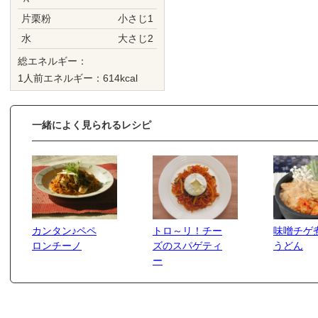
片栗粉
小さじ1
水
大さじ2
総エネルギー：
1人前エネルギー：614kcal
一緒によく見られるレシピ
カンタン♪ペペ
トロ～リ！チー
味噌チゲ
ロンチーノ
ズのスパゲティ
うどん
ー