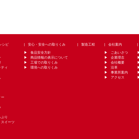
レシピ
安心・安全への取りくみ
製造工程
会社案内
食品安全方針
ごあいさつ
ン
商品情報の表示について
企業理念
華
工場での取りくみ
会社概要
ッティ
環境への取りくみ
沿革
事業所案内
ん
アクセス
ィー
み
っぷり
・スイーツ