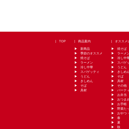
TOP
商品案内
オススメ
新商品
焼そば
季節のオススメ
ラーメ
焼そば
冷し中
ラーメン
スパゲ
冷し中華
うどん
スパゲッティ
きしめ
うどん
そば
きしめん
具材
そば
その他
具材
パーテ
お弁当
おつま
お手軽
野菜た
おやつ
春
夏
秋