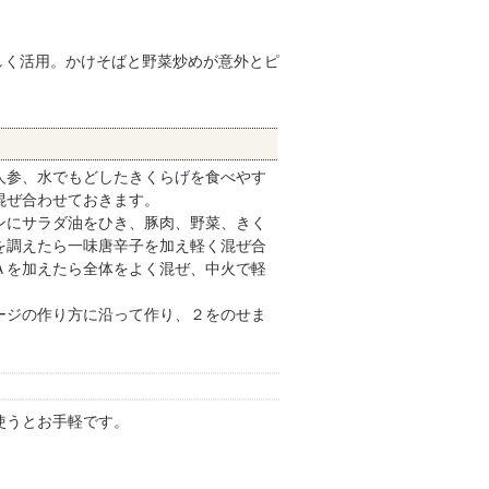
しく活用。かけそばと野菜炒めが意外とピ
人参、水でもどしたきくらげを食べやす
混ぜ合わせておきます。
ンにサラダ油をひき、豚肉、野菜、きく
を調えたら一味唐辛子を加え軽く混ぜ合
Ａを加えたら全体をよく混ぜ、中火で軽
ージの作り方に沿って作り、２をのせま
使うとお手軽です。