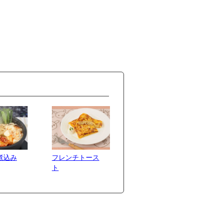
煮込み
フレンチトース
ト