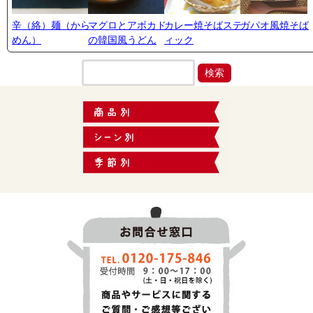
辛（絡）麺（から
マグロとアボカド
カレー焼そばステ
ガパオ風焼そば
めん）
の韓国風うどん
ィック