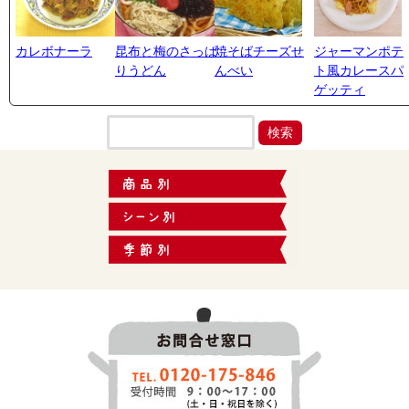
カレボナーラ
昆布と梅のさっぱ
焼そばチーズせ
ジャーマンポテ
りうどん
んべい
ト風カレースパ
ゲッティ