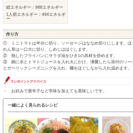
総エネルギー：988エネルギー
1人前エネルギー：494エネルギ
ー
作り方
① ミニトマトは半分に切り、ソーセージはななめ切りにします。ほ
れん草は一口大に切り、しめじはほぐします。
② 熱したフライパンにサラダ油をひき1の具材を炒めます。
③ 鍋に水とトマトジュースを入れ火にかけ、沸騰したら添付のソー
とガーリックシーズニングを入れ、麺をほぐしながら入れ温めます。
・ お好みで唐辛子など辛味を加えても美味しいです。
一緒によく見られるレシピ