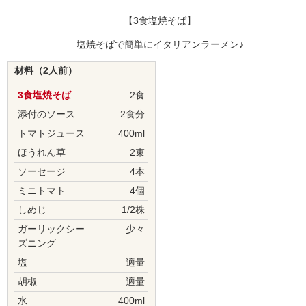
【3食塩焼そば】
塩焼そばで簡単にイタリアンラーメン♪
材料（2人前）
3食塩焼そば
2食
添付のソース
2食分
トマトジュース
400ml
ほうれん草
2束
ソーセージ
4本
ミニトマト
4個
しめじ
1/2株
ガーリックシー
少々
ズニング
塩
適量
胡椒
適量
水
400ml