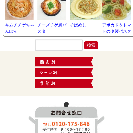
キムチチゲちゃ
チーズチゲ風パ
そばめし
アボカド＆トマ
んぽん
スタ
トの冷製パスタ