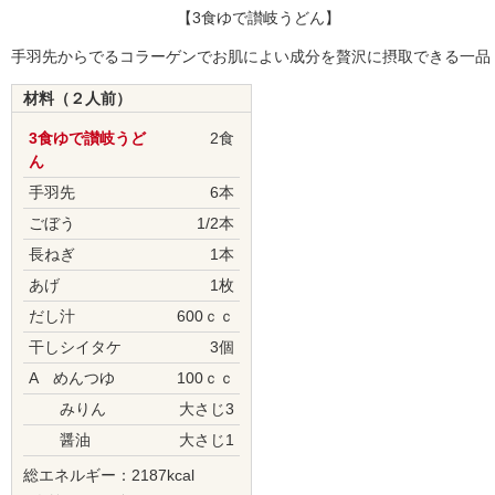
【3食ゆで讃岐うどん】
手羽先からでるコラーゲンでお肌によい成分を贅沢に摂取できる一品
材料（２人前）
3食ゆで讃岐うど
2食
ん
手羽先
6本
ごぼう
1/2本
長ねぎ
1本
あげ
1枚
だし汁
600ｃｃ
干しシイタケ
3個
A めんつゆ
100ｃｃ
みりん
大さじ3
醤油
大さじ1
総エネルギー：2187kcal