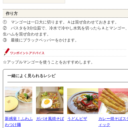
作り方
① マンゴーは一口大に切ります。Ａは混ぜ合わせておきます。
② パスタを3分位茹で、冷水で冷やし水気を切ったらＡとマンゴー
生ハムを混ぜ合わせます。
③ 最後にブラックペッパーをかけます。
☆アップルマンゴーを使うことをおすすめします。
一緒によく見られるレシピ
新感覚！ふわふ
ガパオ風焼そば
うどんピザ
カレー焼そばス
わつけ麺
ィック