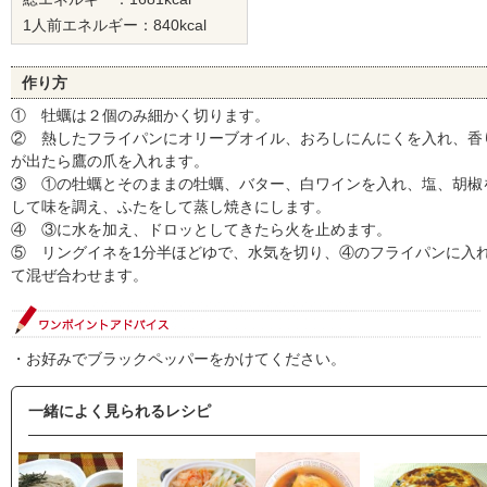
1人前エネルギー：840kcal
作り方
① 牡蠣は２個のみ細かく切ります。
② 熱したフライパンにオリーブオイル、おろしにんにくを入れ、香
が出たら鷹の爪を入れます。
③ ①の牡蠣とそのままの牡蠣、バター、白ワインを入れ、塩、胡椒
して味を調え、ふたをして蒸し焼きにします。
④ ③に水を加え、ドロッとしてきたら火を止めます。
⑤ リングイネを1分半ほどゆで、水気を切り、④のフライパンに入
て混ぜ合わせます。
・お好みでブラックペッパーをかけてください。
一緒によく見られるレシピ