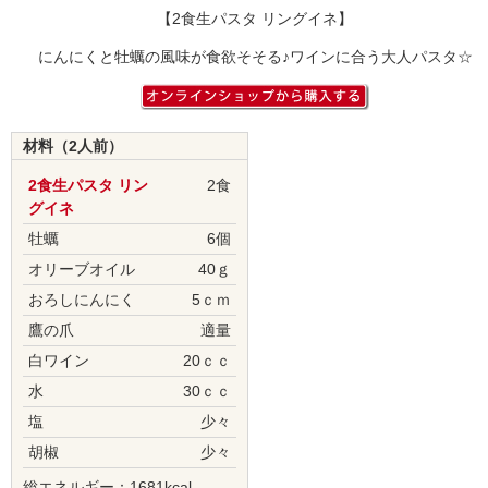
【2食生パスタ リングイネ】
にんにくと牡蠣の風味が食欲そそる♪ワインに合う大人パスタ☆
材料（2人前）
2食生パスタ リン
2食
グイネ
牡蠣
6個
オリーブオイル
40ｇ
おろしにんにく
5ｃｍ
鷹の爪
適量
白ワイン
20ｃｃ
水
30ｃｃ
塩
少々
胡椒
少々
総エネルギー：1681kcal