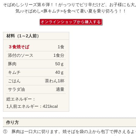
そばめしシリーズ第６弾！！がっつりでピリ辛だけど、お子様にも大
気♪♪そばめし<豚キムチ>を食べて暑い夏を乗り切ろう！！
材料（1～2人前）
３食焼そば
1食
添付のソース
1食分
豚肉
50ｇ
キムチ
40ｇ
ごはん
茶わん1杯
サラダ油
適量
総エネルギー：
1人前エネルギー：421kcal
作り方
① 豚肉は一口大に切ります。焼そばを袋の上から包丁で押さえるよ