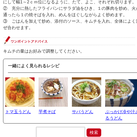
にして幅1～2ｃｍ位になるように、たて、よこ、それぞれ切ります。
② 充分に熱したフライパンにサラダ油をひき、１の豚肉を炒め、火
通ったら１の焼そばを入れ、めんをほぐしながらよく炒めます。
③ ごはんを加えて炒め、添付のソース、キムチを入れ、全体によく
ぜ合わせます。
キムチの量はお好みで調整してください。
一緒によく見られるレシピ
トマ玉うどん
芋煮そば
サバうどん
ぶっかけ冷や汁
るうどん