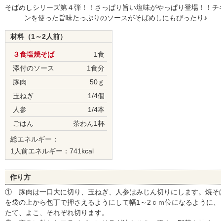
そばめしシリーズ第４弾！！さっぱり旨い塩味がやっぱり登場！！チ
ンを使った旨味たっぷりのソースがそばめしにもぴったり♪
材料（1～2人前）
３食塩焼そば
1食
添付のソース
1食分
豚肉
50ｇ
玉ねぎ
1/4個
人参
1/4本
ごはん
茶わん1杯
総エネルギー：
1人前エネルギー：741kcal
作り方
① 豚肉は一口大に切り、玉ねぎ、人参はみじん切りにします。焼そ
を袋の上から包丁で押さえるようにして幅1～2ｃｍ位になるように、
たて、よこ、それぞれ切ります。