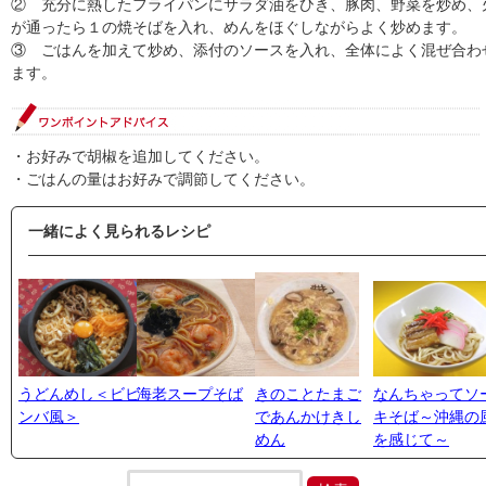
② 充分に熱したフライパンにサラダ油をひき、豚肉、野菜を炒め、
が通ったら１の焼そばを入れ、めんをほぐしながらよく炒めます。
③ ごはんを加えて炒め、添付のソースを入れ、全体によく混ぜ合わ
ます。
・お好みで胡椒を追加してください。
・ごはんの量はお好みで調節してください。
一緒によく見られるレシピ
うどんめし＜ビビ
海老スープそば
きのことたまご
なんちゃってソ
ンバ風＞
であんかけきし
キそば～沖縄の
めん
を感じて～