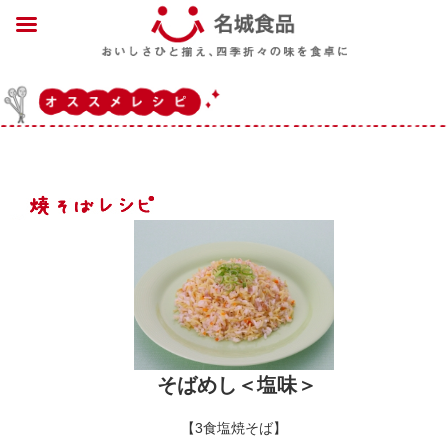
そばめし＜塩味＞
【3食塩焼そば】