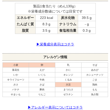
製品1食当たり（めん130g）
※栄養成分数値については目安です
エネルギー
223 kcal
炭水化物
39.5 g
たんぱく質
8.3 g
ナトリウム
- g
脂質
3.5 g
食塩相当量
0.3 g
▶栄養成分表示はコチラ
アレルゲン情報
小麦
卵
乳
そば
落花生
えび
かに
あわび
いか
いくら
オレンジ
カシューナッツ
キウイフルーツ
牛肉
くるみ
ごま
さけ
さば
大豆
鶏肉
バナナ
豚肉
まつたけ
もも
やまいも
りんご
ゼラチン
魚介類
▶アレルギー表示についてはコチラ