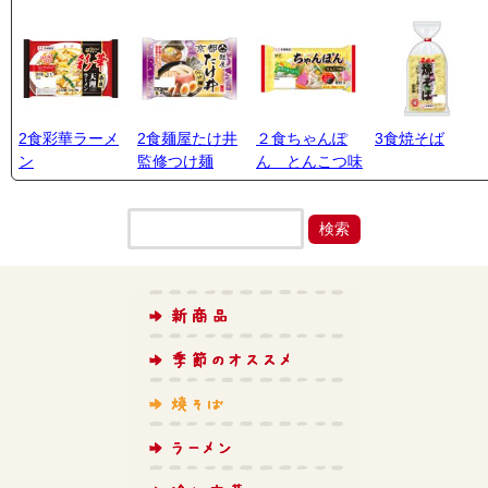
2食彩華ラーメ
2食麺屋たけ井
２食ちゃんぽ
3食焼そば
ン
監修つけ麺
ん とんこつ味