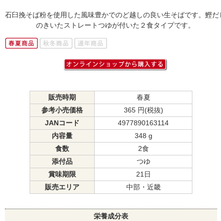
石臼挽そば粉を使用した風味豊かでのど越しの良い生そばです。鰹だ
のきいたストレートつゆが付いた２食タイプです。
販売時期
春夏
参考小売価格
365 円(税抜)
JANコード
4977890163114
内容量
348 g
食数
2食
添付品
つゆ
賞味期限
21日
販売エリア
中部・近畿
栄養成分表