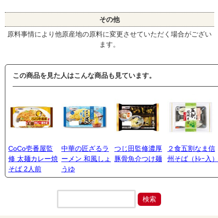
その他
原料事情により他原産地の原料に変更させていただく場合がござい
ます。
この商品を見た人はこんな商品も見ています。
CoCo壱番屋監
中華の匠ざるラ
つじ田監修濃厚
２食五割なま信
修 太麺カレー焼
ーメン 和風しょ
豚骨魚介つけ麺
州そば（ﾄﾚｰ入
そば 2人前
うゆ