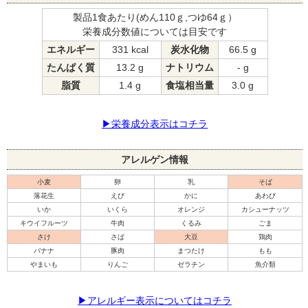
製品1食あたり(めん110ｇ,つゆ64ｇ）
栄養成分数値については目安です
エネルギー
331 kcal
炭水化物
66.5 g
たんぱく質
13.2 g
ナトリウム
- g
脂質
1.4 g
食塩相当量
3.0 g
▶栄養成分表示はコチラ
アレルゲン情報
小麦
卵
乳
そば
落花生
えび
かに
あわび
いか
いくら
オレンジ
カシューナッツ
キウイフルーツ
牛肉
くるみ
ごま
さけ
さば
大豆
鶏肉
バナナ
豚肉
まつたけ
もも
やまいも
りんご
ゼラチン
魚介類
▶アレルギー表示についてはコチラ