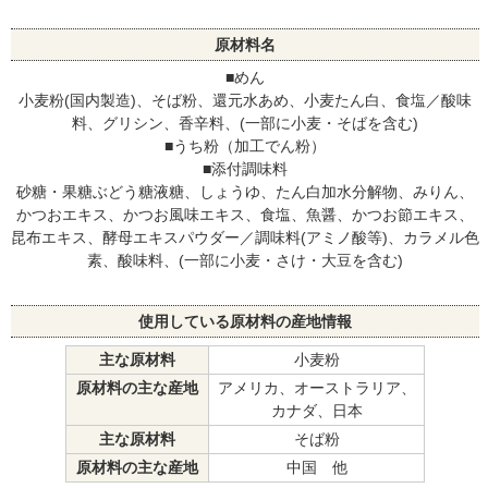
原材料名
■めん
小麦粉(国内製造)、そば粉、還元水あめ、小麦たん白、食塩／酸味
料、グリシン、香辛料、(一部に小麦・そばを含む)
■うち粉（加工でん粉）
■添付調味料
砂糖・果糖ぶどう糖液糖、しょうゆ、たん白加水分解物、みりん、
かつおエキス、かつお風味エキス、食塩、魚醤、かつお節エキス、
昆布エキス、酵母エキスパウダー／調味料(アミノ酸等)、カラメル色
素、酸味料、(一部に小麦・さけ・大豆を含む)
使用している原材料の産地情報
主な原材料
小麦粉
原材料の主な産地
アメリカ、オーストラリア、
カナダ、日本
主な原材料
そば粉
原材料の主な産地
中国 他