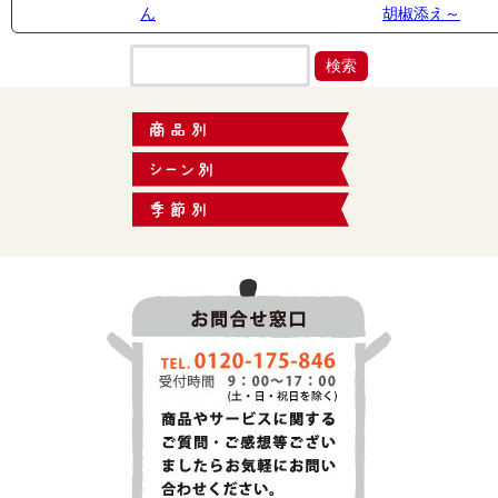
ん
胡椒添え～