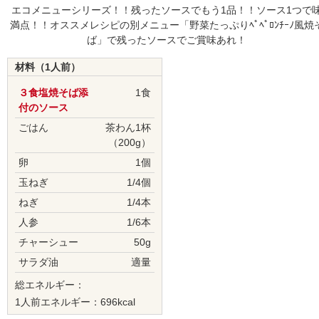
エコメニューシリーズ！！残ったソースでもう1品！！ソース1つで
満点！！オススメレシピの別メニュー「野菜たっぷりﾍﾟﾍﾟﾛﾝﾁｰﾉ風焼
ば」で残ったソースでご賞味あれ！
材料（1人前）
３食塩焼そば添
1食
付のソース
ごはん
茶わん1杯
（200g）
卵
1個
玉ねぎ
1/4個
ねぎ
1/4本
人参
1/6本
チャーシュー
50g
サラダ油
適量
総エネルギー：
1人前エネルギー：696kcal