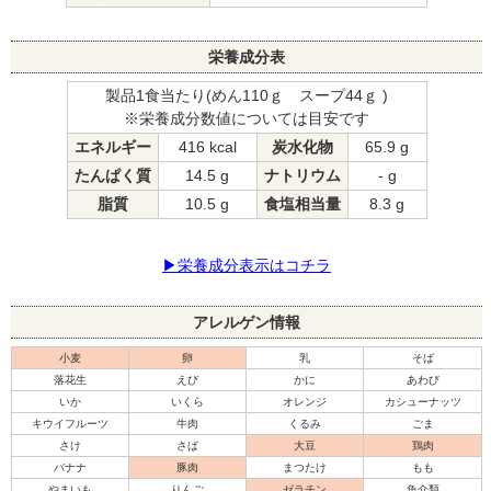
栄養成分表
製品1食当たり(めん110ｇ スープ44ｇ )
※栄養成分数値については目安です
エネルギー
416 kcal
炭水化物
65.9 g
たんぱく質
14.5 g
ナトリウム
- g
脂質
10.5 g
食塩相当量
8.3 g
▶栄養成分表示はコチラ
アレルゲン情報
小麦
卵
乳
そば
落花生
えび
かに
あわび
いか
いくら
オレンジ
カシューナッツ
キウイフルーツ
牛肉
くるみ
ごま
さけ
さば
大豆
鶏肉
バナナ
豚肉
まつたけ
もも
やまいも
りんご
ゼラチン
魚介類