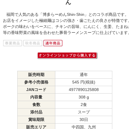
ん
福岡で人気のある「博多らーめんShin-Shin」とのコラボ商品です。
お店をイメージした極細麺はコシの強さ・歯ごたえの良さが特徴です
ポークの味わいをベースに、チキンの旨味、にんにく、生姜、たまね
等の香味野菜の風味を合わせた豚骨ラーメンスープに仕上げています
販売時期
通年
参考小売価格
545 円(税抜)
JANコード
4977890125808
内容量
308 g
食数
2食
添付品
スープ
賞味期限
30日
販売エリア
中四国、九州