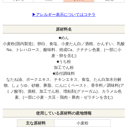
▶アレルギー表示についてはコチラ
原材料名
■めん
小麦粉(国内製造)、卵白、食塩、小麦たん白／酒精、かんすい、乳酸
Na、トレハロース、酸味料、焼成Ca、クチナシ色素、(一部に小
麦・卵を含む)
■うち粉
加工でん粉
■添付調味料
なたね油、ポークエキス、チキンエキス、食塩、たん白加水分解
物、しょうゆ、砂糖、豚脂、にんにくペースト、香辛料／調味料(ア
ミノ酸等)、酒精、加工でん粉、増粘剤(グァーガム)、カラメル色
素、(一部に小麦・大豆・鶏肉・豚肉・ゼラチンを含む)
使用している原材料の産地情報
主な原材料
小麦粉