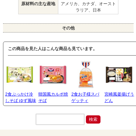
原材料の主な産地
アメリカ、カナダ、オースト
ラリア、日本
その他
この商品を見た人はこんな商品も見ています。
2食ぶっかけ冷
韓国風カルボ焼
2食お子様スパ
宮崎風釜揚げう
しそば ゆず風味
そば
ゲッティ
どん