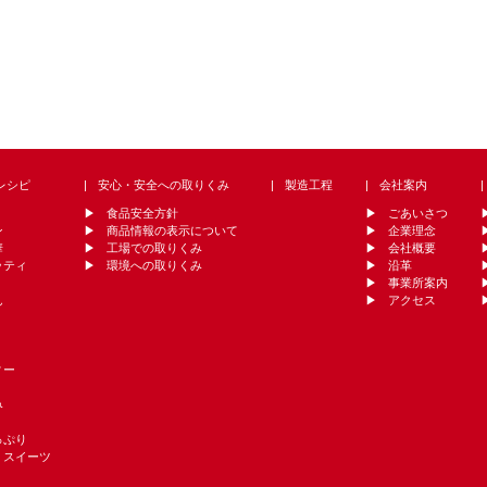
レシピ
安心・安全への取りくみ
製造工程
会社案内
食品安全方針
ごあいさつ
ン
商品情報の表示について
企業理念
華
工場での取りくみ
会社概要
ッティ
環境への取りくみ
沿革
事業所案内
ん
アクセス
ィー
み
っぷり
・スイーツ