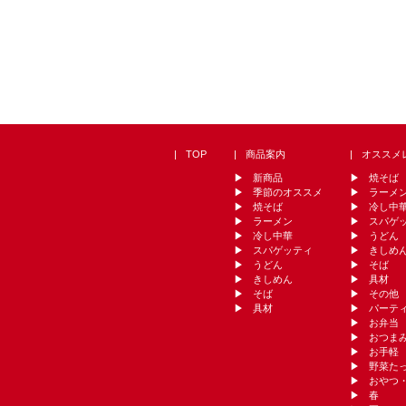
TOP
商品案内
オススメ
新商品
焼そば
季節のオススメ
ラーメ
焼そば
冷し中
ラーメン
スパゲ
冷し中華
うどん
スパゲッティ
きしめ
うどん
そば
きしめん
具材
そば
その他
具材
パーテ
お弁当
おつま
お手軽
野菜た
おやつ
春