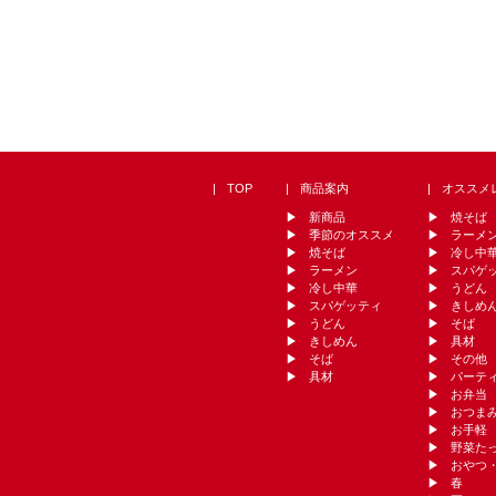
TOP
商品案内
オススメ
新商品
焼そば
季節のオススメ
ラーメ
焼そば
冷し中
ラーメン
スパゲ
冷し中華
うどん
スパゲッティ
きしめ
うどん
そば
きしめん
具材
そば
その他
具材
パーテ
お弁当
おつま
お手軽
野菜た
おやつ
春