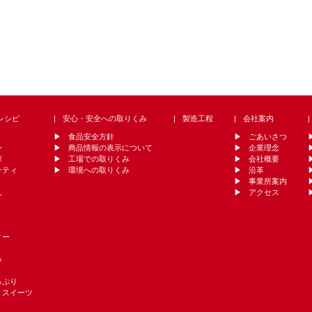
レシピ
安心・安全への取りくみ
製造工程
会社案内
食品安全方針
ごあいさつ
ン
商品情報の表示について
企業理念
華
工場での取りくみ
会社概要
ッティ
環境への取りくみ
沿革
事業所案内
ん
アクセス
ィー
み
っぷり
・スイーツ