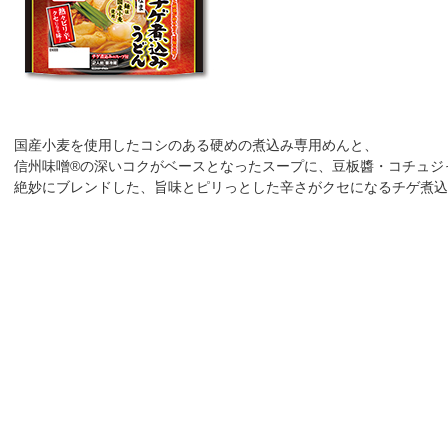
国産小麦を使用したコシのある硬めの煮込み専用めんと、
信州味噌®の深いコクがベースとなったスープに、豆板醬・コチュジ
絶妙にブレンドした、旨味とピリっとした辛さがクセになるチゲ煮込