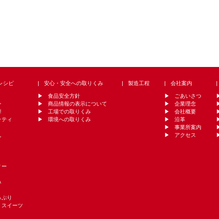
レシピ
安心・安全への取りくみ
製造工程
会社案内
食品安全方針
ごあいさつ
ン
商品情報の表示について
企業理念
華
工場での取りくみ
会社概要
ッティ
環境への取りくみ
沿革
事業所案内
ん
アクセス
ィー
み
っぷり
・スイーツ