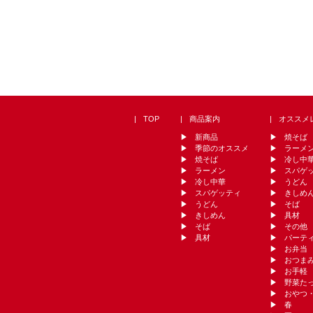
TOP
商品案内
オススメ
新商品
焼そば
季節のオススメ
ラーメ
焼そば
冷し中
ラーメン
スパゲ
冷し中華
うどん
スパゲッティ
きしめ
うどん
そば
きしめん
具材
そば
その他
具材
パーテ
お弁当
おつま
お手軽
野菜た
おやつ
春