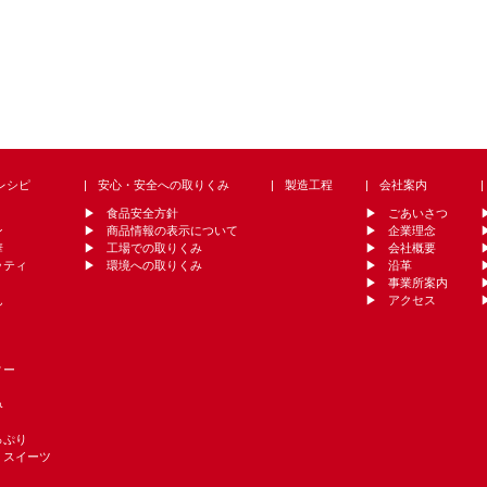
レシピ
安心・安全への取りくみ
製造工程
会社案内
食品安全方針
ごあいさつ
ン
商品情報の表示について
企業理念
華
工場での取りくみ
会社概要
ッティ
環境への取りくみ
沿革
事業所案内
ん
アクセス
ィー
み
っぷり
・スイーツ