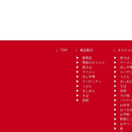
TOP
商品案内
オススメ
新商品
焼そば
季節のオススメ
ラーメ
焼そば
冷し中
ラーメン
スパゲ
冷し中華
うどん
スパゲッティ
きしめ
うどん
そば
きしめん
具材
そば
その他
具材
パーテ
お弁当
おつま
お手軽
野菜た
おやつ
春