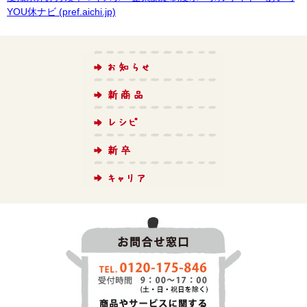
YOU休ナビ (pref.aichi.jp)