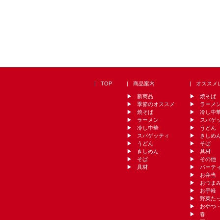
TOP
商品案内
オススメ
新商品
焼そば
季節のオススメ
ラーメ
焼そば
冷し中
ラーメン
スパゲ
冷し中華
うどん
スパゲッティ
きしめ
うどん
そば
きしめん
具材
そば
その他
具材
パーテ
お弁当
おつま
お手軽
野菜た
おやつ
春