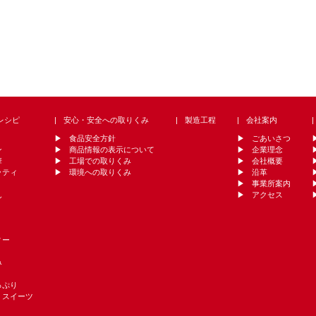
レシピ
安心・安全への取りくみ
製造工程
会社案内
食品安全方針
ごあいさつ
ン
商品情報の表示について
企業理念
華
工場での取りくみ
会社概要
ッティ
環境への取りくみ
沿革
事業所案内
ん
アクセス
ィー
み
っぷり
・スイーツ