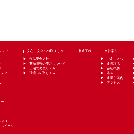
レシピ
安心・安全への取りくみ
製造工程
会社案内
食品安全方針
ごあいさつ
ン
商品情報の表示について
企業理念
華
工場での取りくみ
会社概要
ッティ
環境への取りくみ
沿革
事業所案内
ん
アクセス
ィー
み
っぷり
・スイーツ