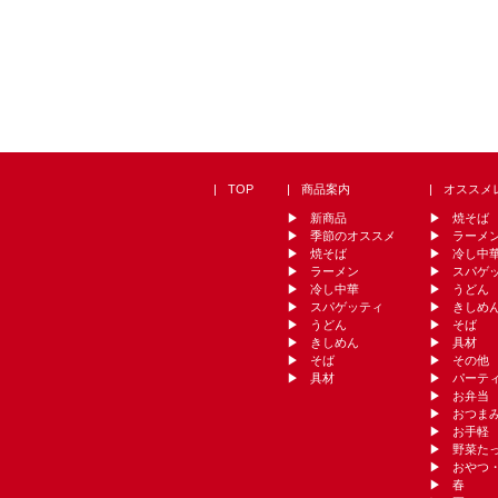
TOP
商品案内
オススメ
新商品
焼そば
季節のオススメ
ラーメ
焼そば
冷し中
ラーメン
スパゲ
冷し中華
うどん
スパゲッティ
きしめ
うどん
そば
きしめん
具材
そば
その他
具材
パーテ
お弁当
おつま
お手軽
野菜た
おやつ
春