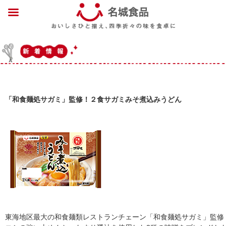
「和食麺処サガミ」監修！２食サガミみそ煮込みうどん
東海地区最大の和食麺類レストランチェーン「和食麺処サガミ」監修