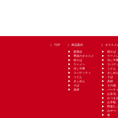
TOP
商品案内
オススメ
新商品
焼そば
季節のオススメ
ラーメ
焼そば
冷し中
ラーメン
スパゲ
冷し中華
うどん
スパゲッティ
きしめ
うどん
そば
きしめん
具材
そば
その他
具材
パーテ
お弁当
おつま
お手軽
野菜た
おやつ
春