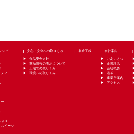
レシピ
安心・安全への取りくみ
製造工程
会社案内
食品安全方針
ごあいさつ
ン
商品情報の表示について
企業理念
華
工場での取りくみ
会社概要
ッティ
環境への取りくみ
沿革
事業所案内
ん
アクセス
ィー
み
っぷり
・スイーツ