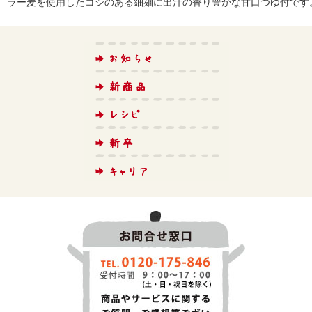
ラー麦を使用したコシのある細麺に出汁の香り豊かな甘口つゆ付です