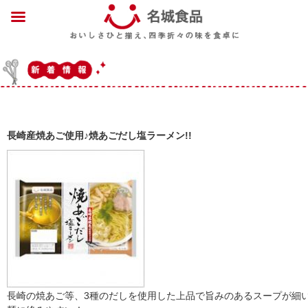
長崎産焼あご使用♪焼あごだし塩ラーメン!!
長崎の焼あご等、3種のだしを使用した上品で旨みのあるスープが細