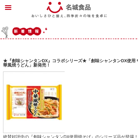
★『創味シャンタンDX』コラボシリーズ★「創味シャンタンDX使用 
華風焼うどん」新発売！
絶賛好評中の『創味シャンタンDX使用焼そば』のシリーズ品が登場