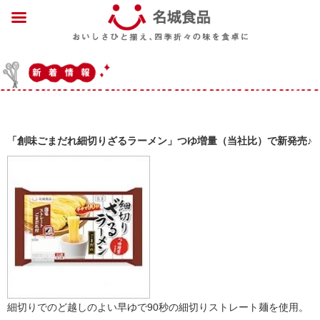
「創味ごまだれ細切りざるラーメン」つゆ増量（当社比）で新発売♪
細切りでのど越しのよい早ゆで90秒の細切りストレート麺を使用。