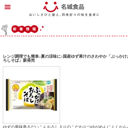
レンジ調理でも簡単♪夏の涼味に♪国産ゆず果汁のさわやか「ぶっかけ
ろしそば」新発売
ゆずの風味香るだいこんおろし入りのこだわりつゆがめんによくから