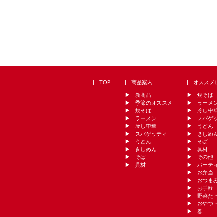
TOP
商品案内
オススメ
新商品
焼そば
季節のオススメ
ラーメ
焼そば
冷し中
ラーメン
スパゲ
冷し中華
うどん
スパゲッティ
きしめ
うどん
そば
きしめん
具材
そば
その他
具材
パーテ
お弁当
おつま
お手軽
野菜た
おやつ
春