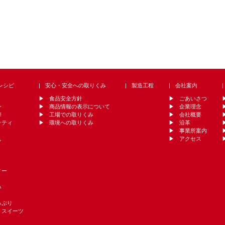
レシピ
安心・安全への取りくみ
製造工程
会社案内
食品安全方針
ごあいさつ
ン
商品情報の表示について
企業理念
華
工場での取りくみ
会社概要
ッティ
環境への取りくみ
沿革
事業所案内
ん
アクセス
ィー
み
っぷり
・スイーツ