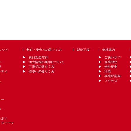
レシピ
安心・安全への取りくみ
製造工程
会社案内
食品安全方針
ごあいさつ
ン
商品情報の表示について
企業理念
華
工場での取りくみ
会社概要
ッティ
環境への取りくみ
沿革
事業所案内
ん
アクセス
ィー
み
っぷり
・スイーツ