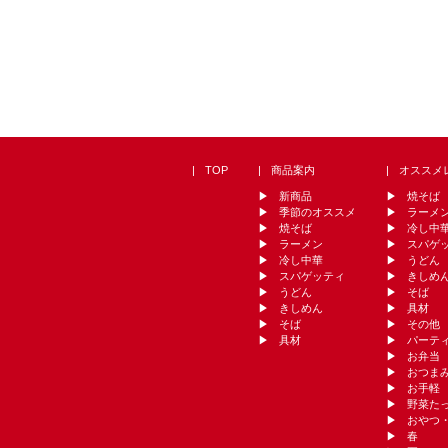
TOP
商品案内
オススメ
新商品
焼そば
季節のオススメ
ラーメ
焼そば
冷し中
ラーメン
スパゲ
冷し中華
うどん
スパゲッティ
きしめ
うどん
そば
きしめん
具材
そば
その他
具材
パーテ
お弁当
おつま
お手軽
野菜た
おやつ
春