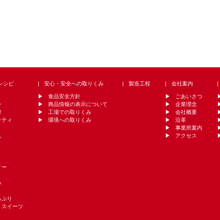
レシピ
安心・安全への取りくみ
製造工程
会社案内
食品安全方針
ごあいさつ
ン
商品情報の表示について
企業理念
華
工場での取りくみ
会社概要
ッティ
環境への取りくみ
沿革
事業所案内
ん
アクセス
ィー
み
っぷり
・スイーツ