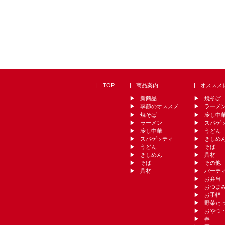
TOP
商品案内
オススメ
新商品
焼そば
季節のオススメ
ラーメ
焼そば
冷し中
ラーメン
スパゲ
冷し中華
うどん
スパゲッティ
きしめ
うどん
そば
きしめん
具材
そば
その他
具材
パーテ
お弁当
おつま
お手軽
野菜た
おやつ
春